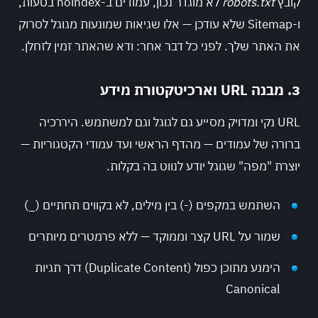
קובץ
robots.txt
לא מוגדר נכון, עמודים ב-noindex בטעות,
ו-Sitemap שלא עודכן — אלו שגיאות שמונעות מגוגל לסרוק
את האתר שלך. לפני כל דבר אחר: ודא שהאתר זמין לזחלן.
3. מבנה URL וארכיטקטורת מידע
URL נקי ומדויק מסייע גם לגוגל וגם למשתמש. היררכיה
ברורה של עמודים — מהדף הראשי ועד עמודי הקטגוריות —
יוצרת "מפה" שגוגל יודע לנווט בה בקלות.
השתמש במקפים (-) בין מילים, לא בקווים תחתיים (_)
שמור על URL קצר וממוקד — ללא פרמטרים מיותרים
הימנע מתוכן כפול (Duplicate Content) דרך תגיות
Canonical