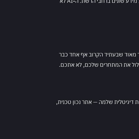
להקפיד על נוכחות ברשתות חברתיות, לדאוג שיש ביקורות אמיתיות על העסק, ולהיות נוכחים במקורות מידע שונים ברחבי הרשת. ה-AI לא
 היא רק מתגברת. אם העסק שלכם לא מופיע בתוצאות ה-AI היום, סביר מאוד שבעתיד הקרוב אף אחד כבר
לול את המתחרים שלכם, לא אתכם.
 דיגיטלית שלמה — אתר נכון טכנית,