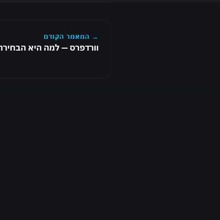
→ המאמר הקודם
וורדפרס — למה היא הבחירה
מוכנים להתחיל
פרויקט יחד?
השאירו פרטים ונשוב אליכם בהקדם
054-574-9978