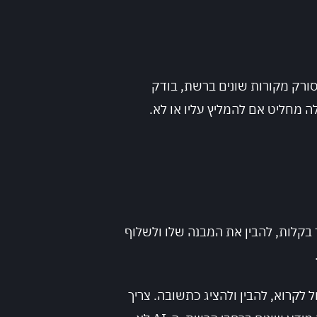
 הוא סורק מקורות שונים ברשת, בודק
 מחליט אם להמליץ עליו או לא.
 בקלות, להבין את המבנה שלו ולשלוף
 ההתחלה. מעבר לבנייה הטכנית, צריך היום לכתוב תכנים בצורה נכונה — כזו שמנוע ה-AI יכול לקרוא, להבין ולהציג כתשובה. צריך