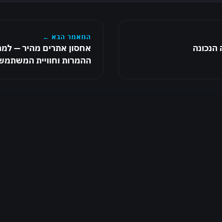
המאמר הבא ←
 הנכונה
אחסון אתרים מהיר — למה
ההמרות וחוויית המשתמש
שם מלא *
טלפון *
בעת מילוי הטופס אני מאשר את
מדיניות הפרטיות